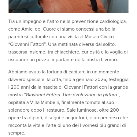
i
a
l
M
e
Tra un impegno e l’altro nella prevenzione cardiologica,
n
ù
come Amici del Cuore ci siamo concessi una bella
P
r
parentesi culturale con una visita al Museo Civico
i
n
“Giovanni Fattori”. Una mattinata diversa dal solito,
c
i
trascorsa insieme, tra chiacchiere, curiosità e la voglia di
p
a
riscoprire un pezzo importante della nostra Livorno.
l
e
V
Abbiamo avuto la fortuna di capitare in un momento
a
davvero speciale: la città, fino a gennaio 2026, festeggia
i
i
i 200 anni dalla nascita di Giovanni Fattori con la grande
n
f
mostra
“Giovanni Fattori. Una rivoluzione in pittura”
,
o
n
ospitata a Villa Mimbelli, finalmente tornata al suo
d
o
splendore dopo il restauro. Sale luminose, oltre 200
opere tra dipinti, disegni e acqueforti, e un percorso che
racconta la vita e l’arte di uno dei livornesi più grandi di
sempre.