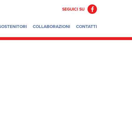
SEGUICI SU
F
a
c
SOSTENITORI
COLLABORAZIONI
CONTATTI
e
b
o
o
k