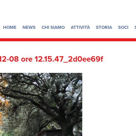
HOME
NEWS
CHI SIAMO
ATTIVITÀ
STORIA
SOCI
2-08 ore 12.15.47_2d0ee69f