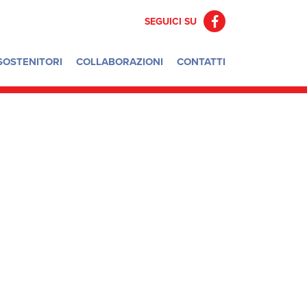
SEGUICI SU
F
a
c
SOSTENITORI
COLLABORAZIONI
CONTATTI
e
b
o
o
k