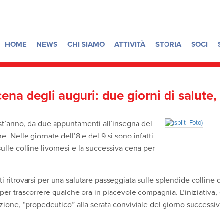
HOME
NEWS
CHI SIAMO
ATTIVITÀ
STORIA
SOCI
na degli auguri: due giorni di salute, 
est’anno, da due appuntamenti all’insegna del
e. Nelle giornate dell’8 e del 9 si sono infatti
ulle colline livornesi e la successiva cena per
ti ritrovarsi per una salutare passeggiata sulle splendide colline
per trascorrere qualche ora in piacevole compagnia. L’iniziativa, 
one, “propedeutico” alla serata conviviale del giorno successiv