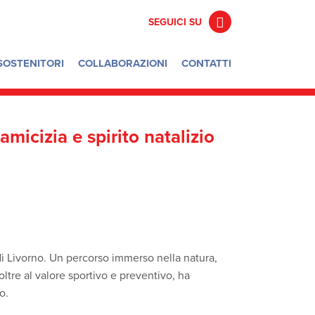
SEGUICI SU
F
a
c
SOSTENITORI
COLLABORAZIONI
CONTATTI
e
b
o
o
k
amicizia e spirito natalizio
 di Livorno. Un percorso immerso nella natura,
oltre al valore sportivo e preventivo, ha
o.