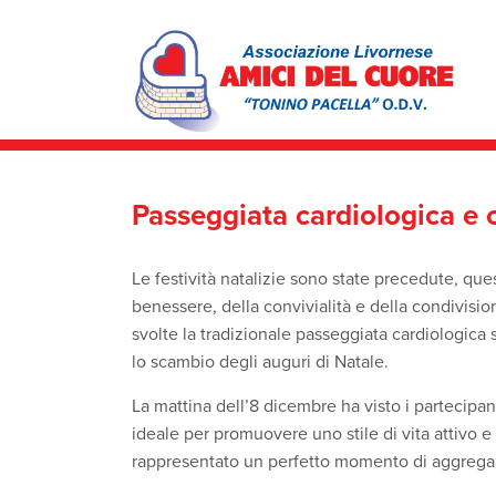
N
a
v
i
V
g
a
a
i
z
a
Passeggiata cardiologica e ce
i
i
o
c
n
o
Le festività natalizie sono state precedute, qu
e
n
p
t
benessere, della convivialità e della condivision
r
e
svolte la tradizionale passeggiata cardiologica s
i
n
n
lo scambio degli auguri di Natale.
u
c
t
i
i
La mattina dell’8 dicembre ha visto i partecipan
p
p
ideale per promuovere uno stile di vita attivo e 
a
r
l
rappresentato un perfetto momento di aggregazi
i
e
n