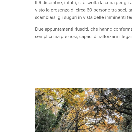
:
c
Il 9 dicembre, infatti, si è svolta la cena per gl
i
visto la presenza di circa 60 persone tra soci, am
p
scambiarsi gli auguri in vista delle imminenti fes
a
l
i
Due appuntamenti riusciti, che hanno confermat
V
semplici ma preziosi, capaci di rafforzare i leg
a
i
a
l
M
e
n
ù
P
r
i
n
c
i
p
a
l
e